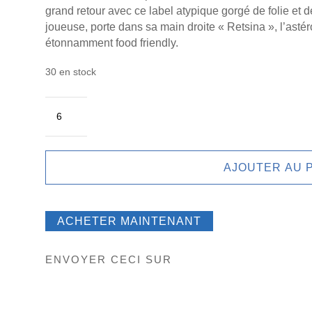
grand retour avec ce label atypique gorgé de folie et 
joueuse, porte dans sa main droite « Retsina », l’astér
étonnamment food friendly.
30 en stock
quantité
de
Lola
AJOUTER AU 
ACHETER MAINTENANT
ENVOYER CECI SUR