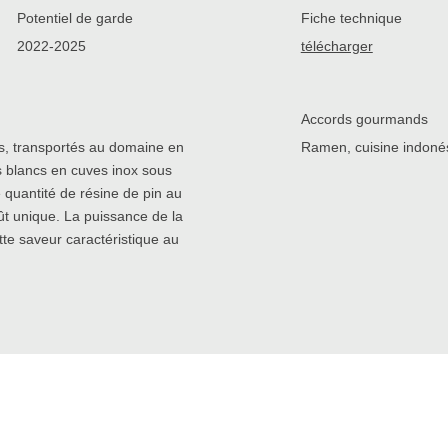
Potentiel de garde
Fiche technique
2022-2025
télécharger
Accords gourmands
s, transportés au domaine en
Ramen, cuisine indonés
vins blancs en cuves inox sous
e quantité de résine de pin au
ût unique. La puissance de la
tte saveur caractéristique au