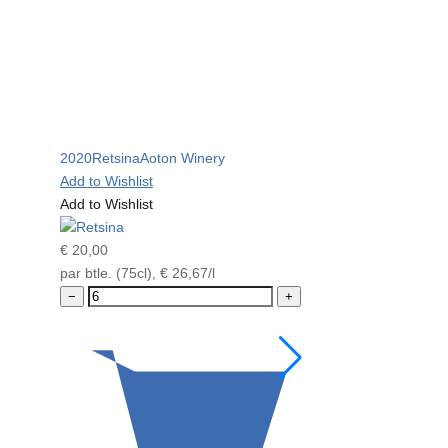
2020
Retsina
Aoton Winery
2022
Mandilaria
Ao
Add to Wishlist
Add to Wishlist
Add to Wishlist
Add to Wishlist
€
20,00
€
20,00
par btle. (75cl),
€
26,67
/l
par btle. (75cl),
€
−
+
−