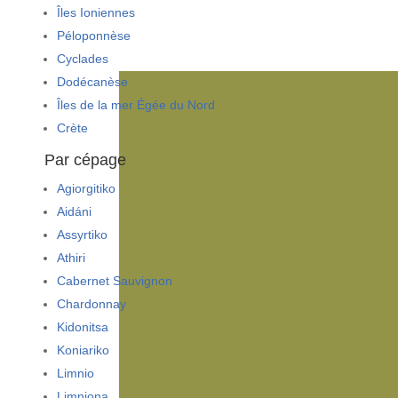
Îles Ioniennes
Péloponnèse
Cyclades
Dodécanèse
Îles de la mer Égée du Nord
Crète
Par cépage
Agiorgitiko
Aidáni
Assyrtiko
Athiri
Cabernet Sauvignon
Chardonnay
Kidonitsa
Koniariko
Limnio
Limniona