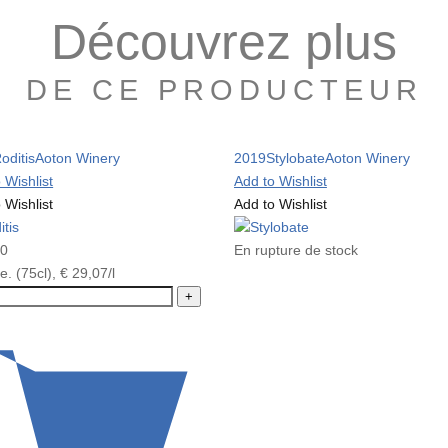
Découvrez plus
DE CE PRODUCTEUR
oditis
Aoton Winery
2019
Stylobate
Aoton Winery
 Wishlist
Add to Wishlist
 Wishlist
Add to Wishlist
80
En rupture de stock
le. (75cl),
€
29,07
/l
+