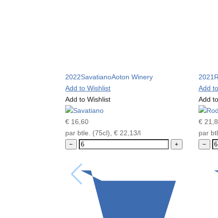
2022
Savatiano
Aoton Winery
2021
R
Add to Wishlist
Add to
Add to Wishlist
Add to
€
16,60
€
21,
par btle. (75cl),
€
22,13
/l
par bt
−
+
−