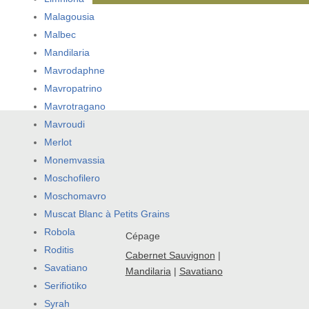
Malagousia
Malbec
Mandilaria
Mavrodaphne
Mavropatrino
Mavrotragano
Mavroudi
Merlot
Monemvassia
Moschofilero
Moschomavro
Muscat Blanc à Petits Grains
Robola
Cépage
Roditis
Cabernet Sauvignon
|
Savatiano
Mandilaria
|
Savatiano
Serifiotiko
Syrah