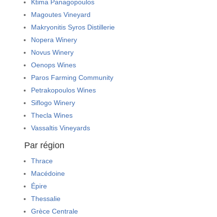
Ktima Panagopoulos
Magoutes Vineyard
Makryonitis Syros Distillerie
Nopera Winery
Novus Winery
Oenops Wines
Paros Farming Community
Petrakopoulos Wines
Siflogo Winery
Thecla Wines
Vassaltis Vineyards
Par région
Thrace
Macédoine
Épire
Thessalie
Grèce Centrale